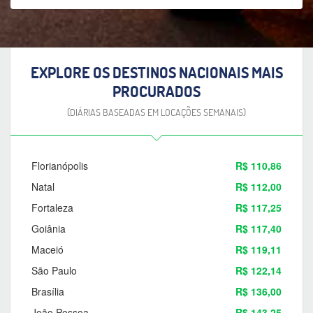
EXPLORE OS DESTINOS NACIONAIS MAIS
PROCURADOS
(DIÁRIAS BASEADAS EM LOCAÇÕES SEMANAIS)
Florianópolis
R$ 110,86
Natal
R$ 112,00
Fortaleza
R$ 117,25
Goiânia
R$ 117,40
Maceió
R$ 119,11
São Paulo
R$ 122,14
Brasília
R$ 136,00
João Pessoa
R$ 143,25